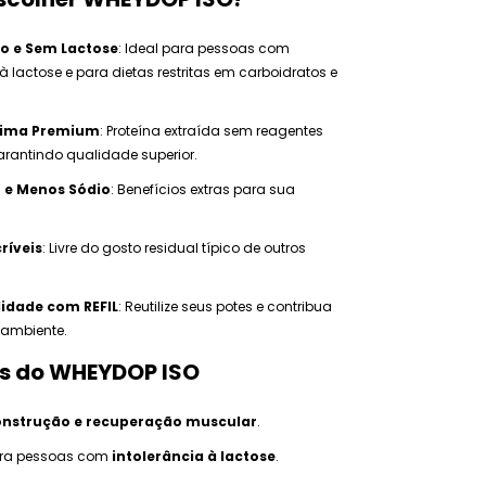
do e Sem Lactose
: Ideal para pessoas com
 à lactose e para dietas restritas em carboidratos e
rima Premium
: Proteína extraída sem reagentes
rantindo qualidade superior.
o e Menos Sódio
: Benefícios extras para sua
ríveis
: Livre do gosto residual típico de outros
lidade com REFIL
: Reutilize seus potes e contribua
 ambiente.
os do WHEYDOP ISO
onstrução e recuperação muscular
.
ara pessoas com
intolerância à lactose
.