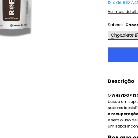
12
x
de
R$27,4
Ver mais detalh
Sabores:
Choco
Chocolate B
Descrição
O
WHEYDOP IS
busca um suplem
sabores irresis
e recuperaçã
e sem o uso de 
um sabor incom
Por que 