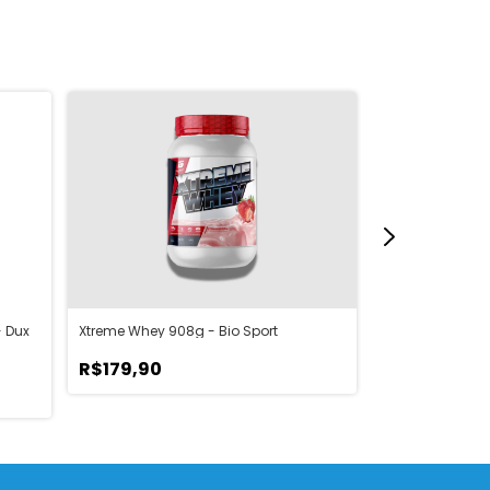
- Dux
Xtreme Whey 908g - Bio Sport
Whey 100% Lata
R$179,90
R$80,00