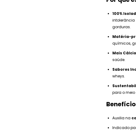
100% Isola
intolerância
gorduras.
Matéria-p
químicos, ga
Mais Cálci
saúde.
Sabores Inc
wheys.
Sustentabi
para o meio
Benefíci
Auxilia na
c
Indicado p