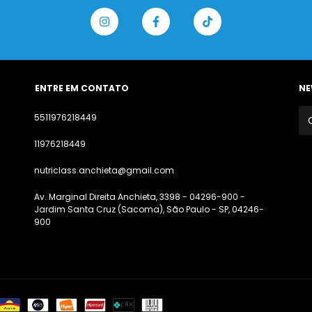
ENTRE EM CONTATO
NE
5511976218449
11976218449
nutriclass.anchieta@gmail.com
Av. Marginal Direita Anchieta, 3398 - 04296-900 -
Jardim Santa Cruz (Sacoma), São Paulo - SP, 04246-
900