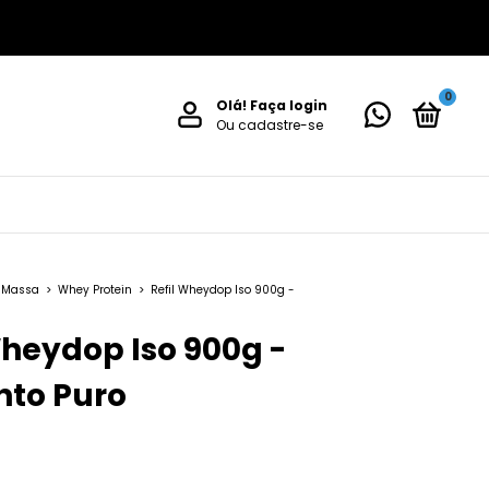
0
Olá!
Faça login
Ou cadastre-se
 Massa
>
Whey Protein
>
Refil Wheydop Iso 900g -
Wheydop Iso 900g -
nto Puro