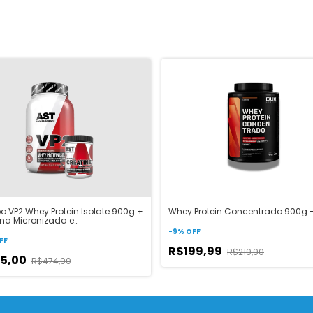
 VP2 Whey Protein Isolate 900g +
Whey Protein Concentrado 900g 
ina Micronizada e
idratada 300g - AST Sports
-
9
%
OFF
ce
FF
R$199,99
R$219,90
15,00
R$474,90