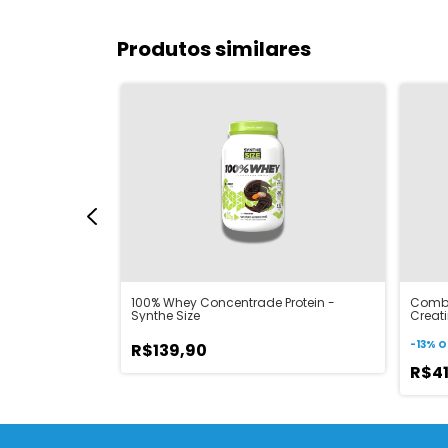
Produtos similares
ose - New Millen
100% Whey Concentrade Protein -
Combo
Synthe Size
Creat
Monoh
Scien
-
13
%
O
R$139,90
R$4