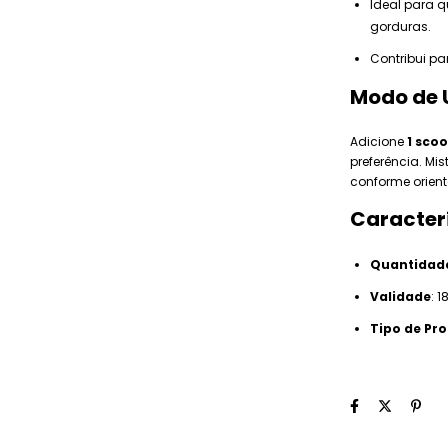
Ideal para 
gorduras.
Contribui p
Modo de 
Adicione
1 sco
preferência. M
conforme orien
Caracterí
Quantidad
Validade
: 
Tipo de Pro