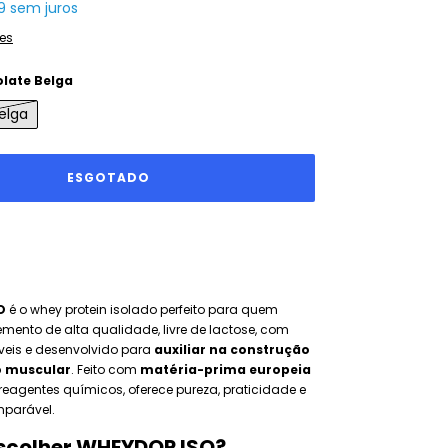
9
sem juros
es
late Belga
elga
O
é o whey protein isolado perfeito para quem
ento de alta qualidade, livre de lactose, com
tíveis e desenvolvido para
auxiliar na construção
o muscular
. Feito com
matéria-prima europeia
reagentes químicos, oferece pureza, praticidade e
parável.
escolher WHEYDOP ISO?