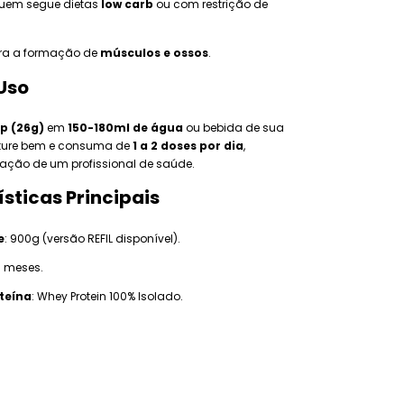
quem segue dietas
low carb
ou com restrição de
ara a formação de
músculos e ossos
.
Uso
op (26g)
em
150-180ml de água
ou bebida de sua
isture bem e consuma de
1 a 2 doses por dia
,
tação de um profissional de saúde.
sticas Principais
e
: 900g (versão REFIL disponível).
18 meses.
teína
: Whey Protein 100% Isolado.