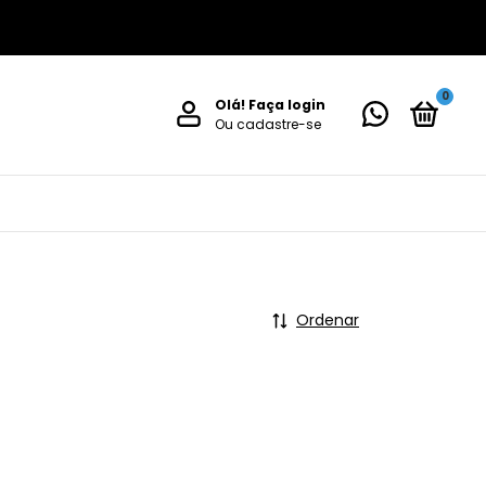
0
Olá!
Faça login
Ou cadastre-se
Ordenar