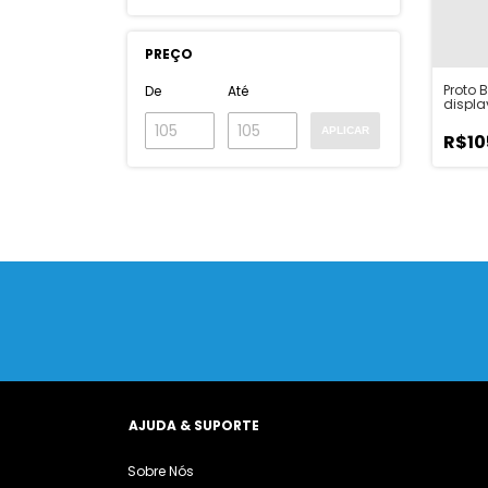
PREÇO
Proto 
De
Até
displa
Brown
Dulce 
APLICAR
R$10
AJUDA & SUPORTE
Sobre Nós