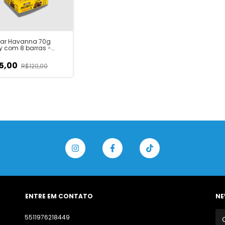
Bar Havanna 70g
y com 8 barras -
ie de Chocolate com
de Leche - Nutrata
5,00
R$120,00
ENTRE EM CONTATO
NE
5511976218449