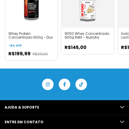
Whey Protein
W100 Whey Concentrado
Isol
Concentrado 900g - Dux
900g Refil - Nutrata
Lact
-
9
%
OFF
R$145,00
R$
R$199,99
R$219,90
AJUDA & SUPORTE
ENTRE EM CONTATO