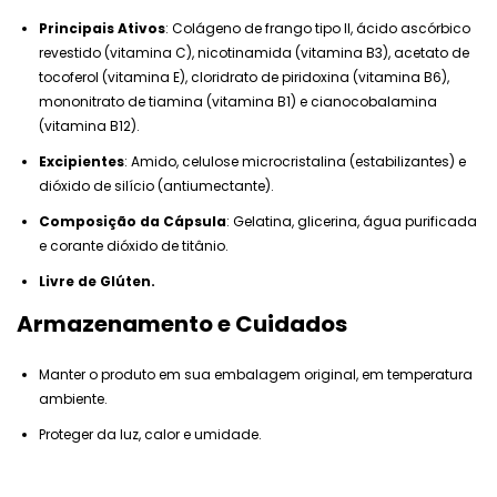
Principais Ativos
: Colágeno de frango tipo II, ácido ascórbico
revestido (vitamina C), nicotinamida (vitamina B3), acetato de
tocoferol (vitamina E), cloridrato de piridoxina (vitamina B6),
mononitrato de tiamina (vitamina B1) e cianocobalamina
(vitamina B12).
Excipientes
: Amido, celulose microcristalina (estabilizantes) e
dióxido de silício (antiumectante).
Composição da Cápsula
: Gelatina, glicerina, água purificada
e corante dióxido de titânio.
Livre de Glúten.
Armazenamento e Cuidados
Manter o produto em sua embalagem original, em temperatura
ambiente.
Proteger da luz, calor e umidade.