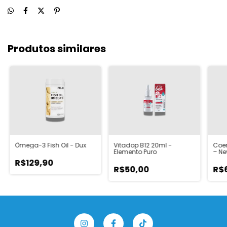
Produtos similares
Ômega-3 Fish Oil - Dux
Vitadop B12 20ml -
Coe
Elemento Puro
– Ne
R$129,90
R$50,00
R$